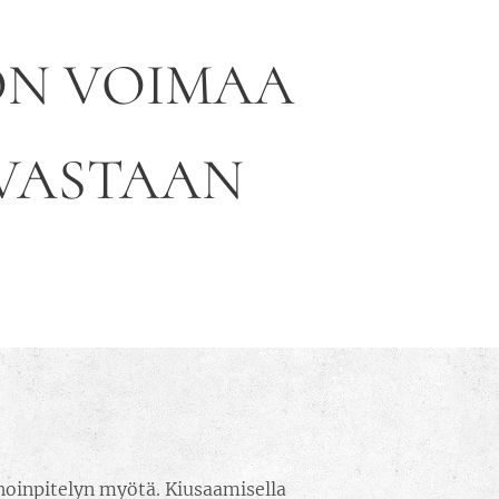
ON VOIMAA
 VASTAAN
hoinpitelyn myötä. Kiusaamisella