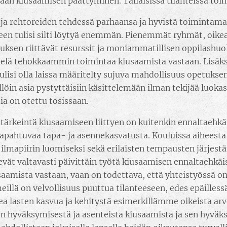
an kiusaamisen päättyminen. Tällaisissa tilanteissa toim
 ja rehtoreiden tehdessä parhaansa ja hyvistä toimintama
en tulisi silti löytyä enemmän. Pienemmät ryhmät, oikeanl
tuksen riittävät resurssit ja moniammatillisen oppilashu
vielä tehokkaammin toimintaa kiusaamista vastaan. Lisäks
tulisi olla laissa määritelty sujuva mahdollisuus opetukse
llöin asia pystyttäisiin käsittelemään ilman tekijää luokas
sia on otettu tosissaan.
 tärkeintä kiusaamiseen liittyen on kuitenkin ennaltaehkä
tapahtuvaa tapa- ja asennekasvatusta. Kouluissa aihees
n ilmapiirin luomiseksi sekä erilaisten tempausten järjest
evät valtavasti päivittäin työtä kiusaamisen ennaltaehkäi
saamista vastaan, vaan on todettava, että yhteistyössä on
meillä on velvollisuus puuttua tilanteeseen, edes epäille
ea lasten kasvua ja kehitystä esimerkillämme oikeista arv
en hyväksymisestä ja asenteista kiusaamista ja sen hyväk