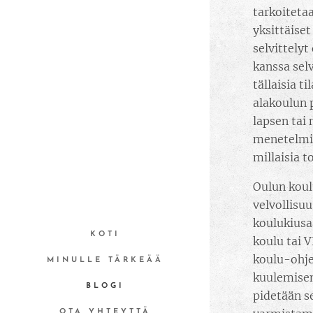
tarkoiteta
yksittäiset
selvittelyt
kanssa sel
tällaisia 
alakoulun 
lapsen tai
menetelmis
millaisia 
Oulun koul
velvollisuu
koulukiusa
KOTI
koulu tai 
koulu-ohje
MINULLE TÄRKEÄÄ
kuulemisen
BLOGI
pidetään s
OTA YHTEYTTÄ