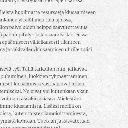
itaan yhteistyössä huoltajien kanssa.
lleista huolimatta resursseja kiusaamiseen
ainen yksilöllinen tuki ajoissa,
ollon palveluiden helppo saavutettavuus
i pahoinpitely- ja kiusaamistilanteessa
n epäämiseen väliaikaisesti tilanteen
sa ja väkivallan/kiusaamisen uhrille tulisi
isevä työ. Tällä tarkoitan mm. jatkuvaa
ta puhuminen, luokkien ryhmäyttäminen
ämiset kiusaamista vastaan ovat arkea.
semiseksi. Ne eivät voi kuitenkaan yksin
 voimaa tässäkin asiassa. Mielestäni
ssämme kiusaamista. Lisäksi meillä on
oista, kuten toisten kunnioittamisesta,
symistä kohtaan. Tuetaan ja kasvatetaan