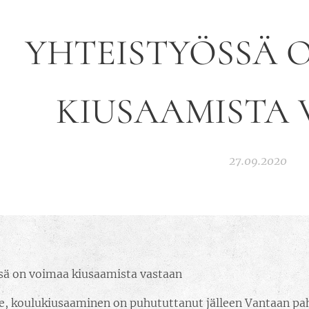
YHTEISTYÖSSÄ 
KIUSAAMISTA
27.09.2020
sä on voimaa kiusaamista vastaan
e, koulukiusaaminen on puhututtanut jälleen Vantaan pa