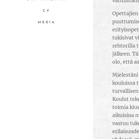
varmistama
CV
Opettajien
puuttumise
MEDIA
erityisope
tukisivat 
rehtorilla 
jälkeen. Tä
olo, että a
Mielestäni
kouluissa 
turvallise
Koulut tek
toimia kiu
aikuisina 
vastuu tuk
erilaisuud