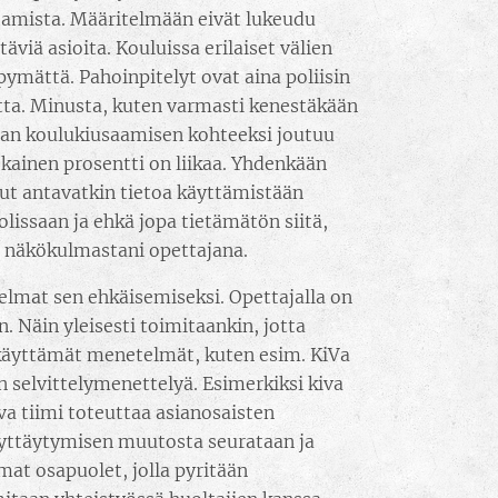
ttamista. Määritelmään eivät lukeudu
äviä asioita. Kouluissa erilaiset välien
ipymättä. Pahoinpitelyt ovat aina poliisin
atta. Minusta, kuten varmasti kenestäkään
kaan koulukiusaamisen kohteeksi joutuu
okainen prosentti on liikaa. Yhdenkään
lut antavatkin tietoa käyttämistään
issaan ja ehkä jopa tietämätön siitä,
a näkökulmastani opettajana.
elmat sen ehkäisemiseksi. Opettajalla on
. Näin yleisesti toimitaankin, jotta
käyttämät menetelmät, kuten esim. KiVa
 selvittelymenettelyä. Esimerkiksi kiva
a tiimi toteuttaa asianosaisten
äyttäytymisen muutosta seurataan ja
at osapuolet, jolla pyritään