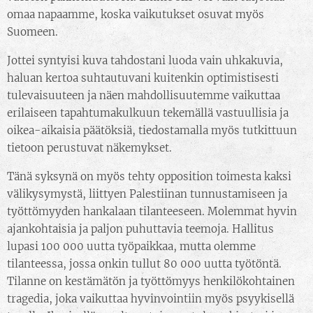
omaa napaamme, koska vaikutukset osuvat myös
Suomeen.
Jottei syntyisi kuva tahdostani luoda vain uhkakuvia,
haluan kertoa suhtautuvani kuitenkin optimistisesti
tulevaisuuteen ja näen mahdollisuutemme vaikuttaa
erilaiseen tapahtumakulkuun tekemällä vastuullisia ja
oikea-aikaisia päätöksiä, tiedostamalla myös tutkittuun
tietoon perustuvat näkemykset.
Tänä syksynä on myös tehty opposition toimesta kaksi
välikysymystä, liittyen Palestiinan tunnustamiseen ja
työttömyyden hankalaan tilanteeseen. Molemmat hyvin
ajankohtaisia ja paljon puhuttavia teemoja. Hallitus
lupasi 100 000 uutta työpaikkaa, mutta olemme
tilanteessa, jossa onkin tullut 80 000 uutta työtöntä.
Tilanne on kestämätön ja työttömyys henkilökohtainen
tragedia, joka vaikuttaa hyvinvointiin myös psyykisellä