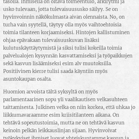
tasolla. Ihmisellä on oltava toimeentulo, arkirytmi ja
usko tulevaan, jotta tulevaisuususko säilyy. Se on
hyvinvoinnin näkökulmasta aivan olennaista. No, on
turha vain syytellä, täytyy olla myös vaihtoehtoisia
toimia tilanteen korjaamiseksi. Hintojen kallistuminen
ohjaa epävakaan tulevaisuuskuvan lisäksi
kulutuskäyttäytymistä ja siksi tulisi kokeilla toimia
palvelualojen kysynnän kasvattamiseksi ja työpaikkojen
sekä kasvun lisäämiseksi esim alv muutoksilla.
Positiivinen kierre tulisi saada käyntiin myös
asuntokaupan osalta.
Huomion arvoista tältä syksyltä on myös
parlamentaarinen sopu yli vaalikautisen velkasuhteen
taittamisesta. Julkinen velka on niin korkea, että uhkaa jo
liikkumavaraamme esim kriisitilanteen aikana. On
tehtävä sopeutustoimia, mutta ne on tehtävä kasvun
keinoin pelkän leikkauslinjan sijaan. Hyvinvoivat
työkykyiset ihmiset luovat yhteiskuntamme kasvun ja