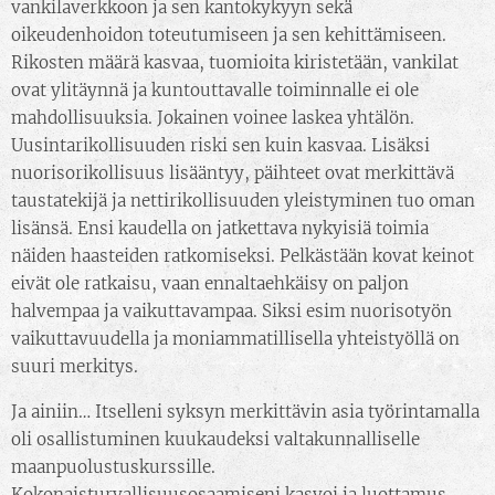
vankilaverkkoon ja sen kantokykyyn sekä
oikeudenhoidon toteutumiseen ja sen kehittämiseen.
Rikosten määrä kasvaa, tuomioita kiristetään, vankilat
ovat ylitäynnä ja kuntouttavalle toiminnalle ei ole
mahdollisuuksia. Jokainen voinee laskea yhtälön.
Uusintarikollisuuden riski sen kuin kasvaa. Lisäksi
nuorisorikollisuus lisääntyy, päihteet ovat merkittävä
taustatekijä ja nettirikollisuuden yleistyminen tuo oman
lisänsä. Ensi kaudella on jatkettava nykyisiä toimia
näiden haasteiden ratkomiseksi. Pelkästään kovat keinot
eivät ole ratkaisu, vaan ennaltaehkäisy on paljon
halvempaa ja vaikuttavampaa. Siksi esim nuorisotyön
vaikuttavuudella ja moniammatillisella yhteistyöllä on
suuri merkitys.
Ja ainiin… Itselleni syksyn merkittävin asia työrintamalla
oli osallistuminen kuukaudeksi valtakunnalliselle
maanpuolustuskurssille.
Kokonaisturvallisuusosaamiseni kasvoi ja luottamus