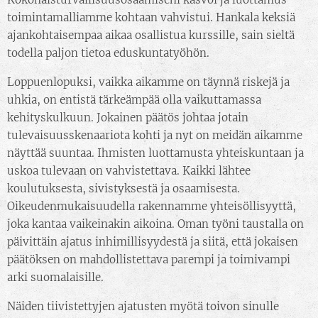
toimintamalliamme kohtaan vahvistui. Hankala keksiä
ajankohtaisempaa aikaa osallistua kurssille, sain sieltä
todella paljon tietoa eduskuntatyöhön.
Loppuenlopuksi, vaikka aikamme on täynnä riskejä ja
uhkia, on entistä tärkeämpää olla vaikuttamassa
kehityskulkuun. Jokainen päätös johtaa jotain
tulevaisuusskenaariota kohti ja nyt on meidän aikamme
näyttää suuntaa. Ihmisten luottamusta yhteiskuntaan ja
uskoa tulevaan on vahvistettava. Kaikki lähtee
koulutuksesta, sivistyksestä ja osaamisesta.
Oikeudenmukaisuudella rakennamme yhteisöllisyyttä,
joka kantaa vaikeinakin aikoina. Oman työni taustalla on
päivittäin ajatus inhimillisyydestä ja siitä, että jokaisen
päätöksen on mahdollistettava parempi ja toimivampi
arki suomalaisille.
Näiden tiivistettyjen ajatusten myötä toivon sinulle