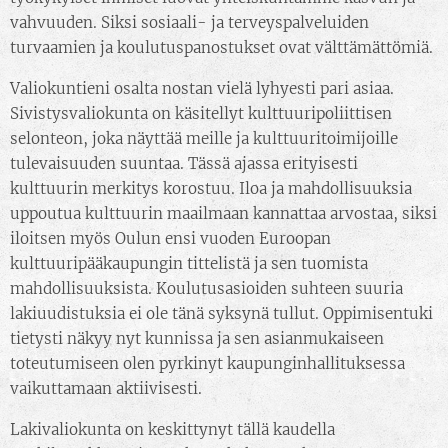
vahvuuden. Siksi sosiaali- ja terveyspalveluiden
turvaamien ja koulutuspanostukset ovat välttämättömiä.
Valiokuntieni osalta nostan vielä lyhyesti pari asiaa.
Sivistysvaliokunta on käsitellyt kulttuuripoliittisen
selonteon, joka näyttää meille ja kulttuuritoimijoille
tulevaisuuden suuntaa. Tässä ajassa erityisesti
kulttuurin merkitys korostuu. Iloa ja mahdollisuuksia
uppoutua kulttuurin maailmaan kannattaa arvostaa, siksi
iloitsen myös Oulun ensi vuoden Euroopan
kulttuuripääkaupungin tittelistä ja sen tuomista
mahdollisuuksista. Koulutusasioiden suhteen suuria
lakiuudistuksia ei ole tänä syksynä tullut. Oppimisentuki
tietysti näkyy nyt kunnissa ja sen asianmukaiseen
toteutumiseen olen pyrkinyt kaupunginhallituksessa
vaikuttamaan aktiivisesti.
Lakivaliokunta on keskittynyt tällä kaudella