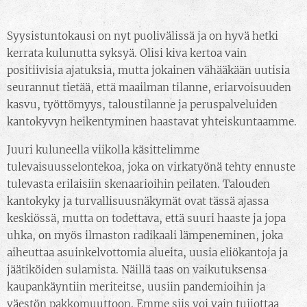
Syysistuntokausi on nyt puolivälissä ja on hyvä hetki
kerrata kulunutta syksyä. Olisi kiva kertoa vain
positiivisia ajatuksia, mutta jokainen vähääkään uutisia
seurannut tietää, että maailman tilanne, eriarvoisuuden
kasvu, työttömyys, taloustilanne ja peruspalveluiden
kantokyvyn heikentyminen haastavat yhteiskuntaamme.
Juuri kuluneella viikolla käsittelimme
tulevaisuusselontekoa, joka on virkatyönä tehty ennuste
tulevasta erilaisiin skenaarioihin peilaten. Talouden
kantokyky ja turvallisuusnäkymät ovat tässä ajassa
keskiössä, mutta on todettava, että suuri haaste ja jopa
uhka, on myös ilmaston radikaali lämpeneminen, joka
aiheuttaa asuinkelvottomia alueita, uusia eliökantoja ja
jäätiköiden sulamista. Näillä taas on vaikutuksensa
kaupankäyntiin meriteitse, uusiin pandemioihin ja
väestön pakkomuuttoon. Emme siis voi vain tuijottaa