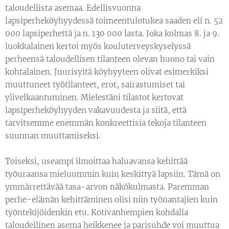
taloudellista asemaa. Edellisvuonna
lapsiperheköyhyydessä toimeentulotukea saaden eli n. 52
000 lapsiperhettä ja n. 130 000 lasta. Joka kolmas 8. ja 9.
luokkalainen kertoi myös kouluterveyskyselyssä
perheensä taloudellisen tilanteen olevan huono tai vain
kohtalainen. Juurisyitä köyhyyteen olivat esimerkiksi
muuttuneet työtilanteet, erot, sairastumiset tai
ylivelkaantuminen. Mielestäni tilastot kertovat
lapsiperheköyhyyden vakavuudesta ja siitä, että
tarvitsemme enemmän konkreettisia tekoja tilanteen
suunnan muuttamiseksi.
Toiseksi, useampi ilmoittaa haluavansa kehittää
työuraansa mieluummin kuin keskittyä lapsiin. Tämä on
ymmärrettävää tasa-arvon näkökulmasta. Paremman
perhe-elämän kehittäminen olisi niin työnantajien kuin
työntekijöidenkin etu. Kotivanhempien kohdalla
taloudellinen asema heikkenee ja parisuhde voi muuttua