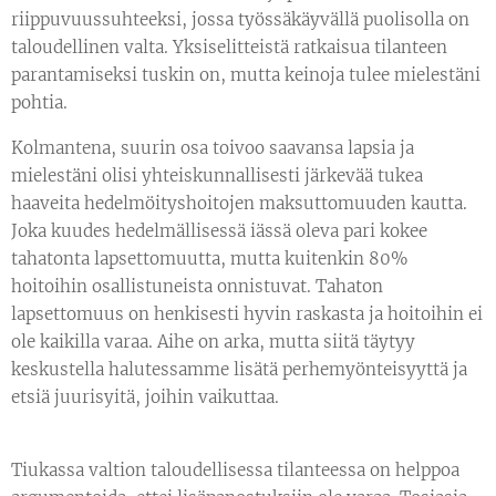
riippuvuussuhteeksi, jossa työssäkäyvällä puolisolla on
taloudellinen valta. Yksiselitteistä ratkaisua tilanteen
parantamiseksi tuskin on, mutta keinoja tulee mielestäni
pohtia.
Kolmantena, suurin osa toivoo saavansa lapsia ja
mielestäni olisi yhteiskunnallisesti järkevää tukea
haaveita hedelmöityshoitojen maksuttomuuden kautta.
Joka kuudes hedelmällisessä iässä oleva pari kokee
tahatonta lapsettomuutta, mutta kuitenkin 80%
hoitoihin osallistuneista onnistuvat. Tahaton
lapsettomuus on henkisesti hyvin raskasta ja hoitoihin ei
ole kaikilla varaa. Aihe on arka, mutta siitä täytyy
keskustella halutessamme lisätä perhemyönteisyyttä ja
etsiä juurisyitä, joihin vaikuttaa.
Tiukassa valtion taloudellisessa tilanteessa on helppoa