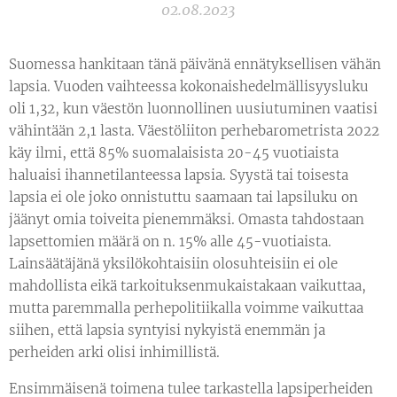
02.08.2023
Suomessa hankitaan tänä päivänä ennätyksellisen vähän
lapsia. Vuoden vaihteessa kokonaishedelmällisyysluku
oli 1,32, kun väestön luonnollinen uusiutuminen vaatisi
vähintään 2,1 lasta. Väestöliiton perhebarometrista 2022
käy ilmi, että 85% suomalaisista 20-45 vuotiaista
haluaisi ihannetilanteessa lapsia. Syystä tai toisesta
lapsia ei ole joko onnistuttu saamaan tai lapsiluku on
jäänyt omia toiveita pienemmäksi. Omasta tahdostaan
lapsettomien määrä on n. 15% alle 45-vuotiaista.
Lainsäätäjänä yksilökohtaisiin olosuhteisiin ei ole
mahdollista eikä tarkoituksenmukaistakaan vaikuttaa,
mutta paremmalla perhepolitiikalla voimme vaikuttaa
siihen, että lapsia syntyisi nykyistä enemmän ja
perheiden arki olisi inhimillistä.
Ensimmäisenä toimena tulee tarkastella lapsiperheiden