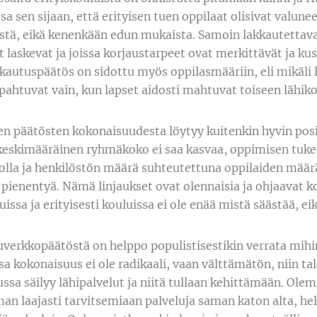
a sen sijaan, että erityisen tuen oppilaat olisivat valuneet
listä, eikä kenenkään edun mukaista. Samoin lakkautettava
 laskevat ja joissa korjaustarpeet ovat merkittävät ja kus
kkautuspäätös on sidottu myös oppilasmääriin, eli mikäli 
ahtuvat vain, kun lapset aidosti mahtuvat toiseen lähik
en päätösten kokonaisuudesta löytyy kuitenkin hyvin positi
eskimääräinen ryhmäkoko ei saa kasvaa, oppimisen tukeen
solla ja henkilöstön määrä suhteutettuna oppilaiden mää
 pienentyä. Nämä linjaukset ovat olennaisia ja ohjaavat k
uissa ja erityisesti kouluissa ei ole enää mistä säästää, ei
uverkkopäätöstä on helppo populistisestikin verrata mi
sa kokonaisuus ei ole radikaali, vaan välttämätön, niin ta
ussa säilyy lähipalvelut ja niitä tullaan kehittämään. Ole
n laajasti tarvitsemiaan palveluja saman katon alta, hel