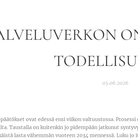
ALVELUVERKON O
TODELLIS
05.06.2026
päätökset ovat edessä ensi viikon valtuustossa. Prosessi o
ta. Taustalla on kuitenkin jo pidempään jatkunut syntyv
äistä lasta vähemmän vuoteen 2034 mennessä. Luku jo its