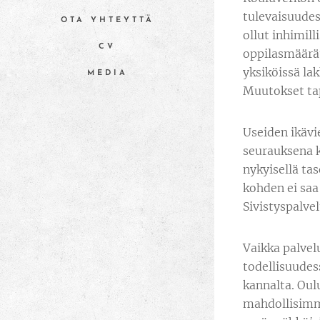
tulevaisuudess
OTA YHTEYTTÄ
ollut inhimil
CV
oppilasmäärät
yksiköissä la
MEDIA
Muutokset tap
Useiden ikävi
seurauksena k
nykyisellä ta
kohden ei saa
Sivistyspalvel
Vaikka palvel
todellisuudes
kannalta. Oul
mahdollisimma