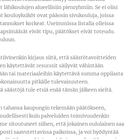
 lähikoulujen alueellisiin pienryhmiin. Se ei olisi
t kouluyksiköt ovat pääosin sivukouluja, joissa
tannukset korkeat. Useimmissa listalla olleissa
lapsimäärät eivät tipu, päätökset eivät toteudu.
ouluun.
ivinenkin kirjaus siitä, että säästötavoitteiden
 käytettävät resurssit säilyvät vähintään
rään tai materiaaleihin käytettävä summa oppilasta
okonaisuutta pitkälle tulevaisuuteen.
kä säästöjä tule etsiä enää tämän jälkeen sieltä.
hin tahansa kaupungin tekemään päätökseen,
loudellisesti kuin palveluiden toimivuudenkin
mme sitoutuneet siihen, että jokainen oululainen saa
posti saavutettavissa paikoissa, ja voi hyödyntää