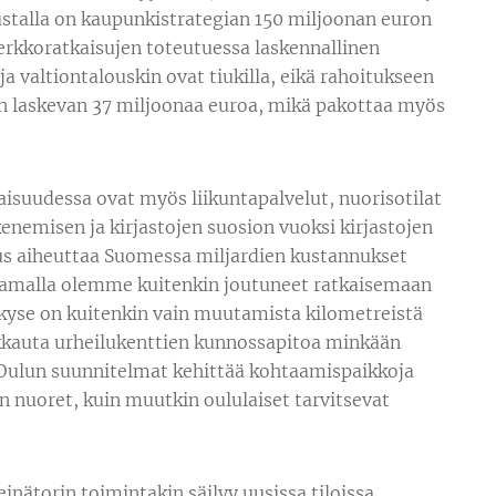
ustalla on kaupunkistrategian 150 miljoonan euron
verkkoratkaisujen toteutuessa laskennallinen
 valtiontalouskin ovat tiukilla, eikä rahoitukseen
an laskevan 37 miljoonaa euroa, mikä pakottaa myös
isuudessa ovat myös liikuntapalvelut, nuorisotilat
ikkenemisen ja kirjastojen suosion vuoksi kirjastojen
uus aiheuttaa Suomessa miljardien kustannukset
ä. Samalla olemme kuitenkin joutuneet ratkaisemaan
ä kyse on kuitenkin vain muutamista kilometreistä
kkauta urheilukenttien kunnossapitoa minkään
a Oulun suunnitelmat kehittää kohtaamispaikkoja
n nuoret, kuin muutkin oululaiset tarvitsevat
inätorin toimintakin säilyy uusissa tiloissa