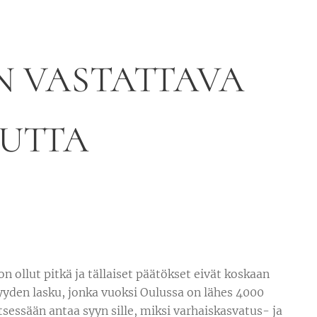
N VASTATTAVA
UUTTA
n ollut pitkä ja tällaiset päätökset eivät koskaan
yyden lasku, jonka vuoksi Oulussa on lähes 4000
essään antaa syyn sille, miksi varhaiskasvatus- ja