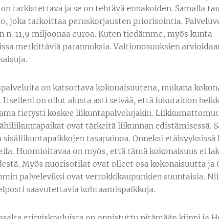
on tarkistettava ja se on tehtävä ennakoiden. Samalla ta
so, joka tarkoittaa peruskorjausten priorisointia. Palvelu
n n. 11,9 miljoonaa euroa. Kuten tiedämme, myös kunta- ja
issa merkittäviä parannuksia. Valtionosuuksien arvioida
aisuja.
spalveluita on katsottava kokonaisuutena, mukana kokona
. Itselleni on ollut alusta asti selvää, että lukutaidon he
 Sama tietysti koskee liikuntapalvelujakin. Liikkumattom
 lähiliikuntapaikat ovat tärkeitä liikunnan edistämisess
a sisäliikuntapaikkojen tasapainoa. Onneksi etäisyyksiss
lla. Huomioitavaa on myös, että tämä kokonaisuus ei la
estä. Myös nuorisotilat ovat olleet osa kokonaisuutta j
min palveleviksi ovat verrokkikaupunkien suuntaisia. Nii
 helposti saavutettavia kohtaamispaikkoja.
salta erityiskouluista on onnistuttu pitämään kiinni ja He