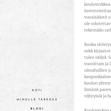
kouluverkkoa 
investointita
vuosisäästö o
ole odotettav
tekemään ratk
Koska sivisty
sekä kirjastot
tulee säilyä.
vuosittain ja
uimahallien j
kaupunkialuee
koulun yhteyd
ihmisiä parem
KOTI
viihtyisiä ja
MINULLE TÄRKEÄÄ
BLOGI
Kouluverkon o